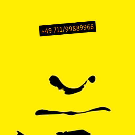
+49 711/99889966